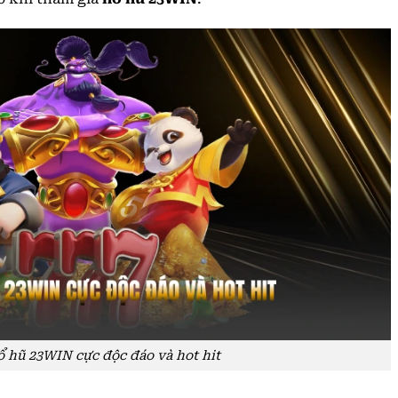
ổ hũ 23WIN cực độc đáo và hot hit