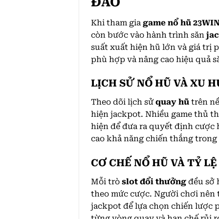
ĐÁO
Khi tham gia
game nổ hũ 23WI
còn bước vào hành trình săn
ja
suất xuất hiện hũ lớn và giá trị
phù hợp và nâng cao hiệu quả s
LỊCH SỬ NỔ HŨ VÀ XU 
Theo dõi lịch sử
quay hũ
trên nề
hiện jackpot. Nhiều game thủ t
hiện để đưa ra quyết định cược 
cao khả năng chiến thắng trong t
CƠ CHẾ NỔ HŨ VÀ TỶ L
Mỗi trò
slot đổi thưởng
đều sở 
theo mức cược. Người chơi nên t
jackpot để lựa chọn chiến lược
từng vòng quay và hạn chế rủi r