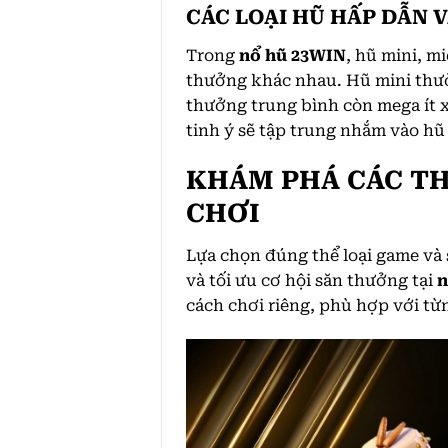
CÁC LOẠI HŨ HẤP DẪN 
Trong
nổ hũ 23WIN
, hũ mini, mi
thưởng khác nhau. Hũ mini thườ
thưởng trung bình còn mega ít x
tinh ý sẽ tập trung nhắm vào hũ
KHÁM PHÁ CÁC TH
CHƠI
Lựa chọn đúng thể loại game và 
và tối ưu cơ hội săn thưởng tại
n
cách chơi riêng, phù hợp với từ