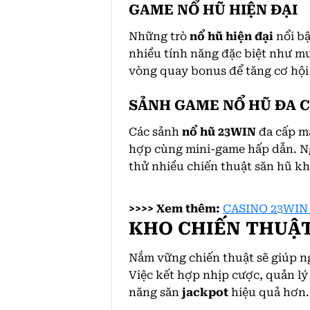
GAME NỔ HŨ HIỆN ĐẠI
Những trò
nổ hũ hiện đại
nổi bậ
nhiều tính năng đặc biệt như mu
vòng quay bonus để tăng cơ hội
SẢNH GAME NỔ HŨ ĐA C
Các sảnh
nổ hũ 23WIN
đa cấp ma
hợp cùng mini-game hấp dẫn. Ngư
thử nhiều chiến thuật săn hũ khá
>>>> Xem thêm:
CASINO 23WIN
KHO CHIẾN THUẬT
Nắm vững chiến thuật sẽ giúp n
Việc kết hợp nhịp cược, quản lý
năng săn
jackpot
hiệu quả hơn.