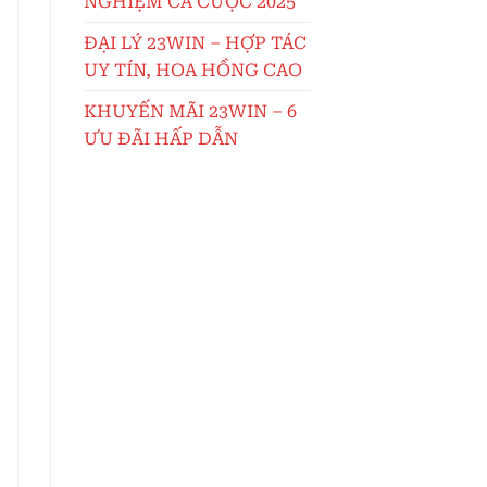
NGHIỆM CÁ CƯỢC 2025
ĐẠI LÝ 23WIN – HỢP TÁC
UY TÍN, HOA HỒNG CAO
KHUYẾN MÃI 23WIN – 6
ƯU ĐÃI HẤP DẪN