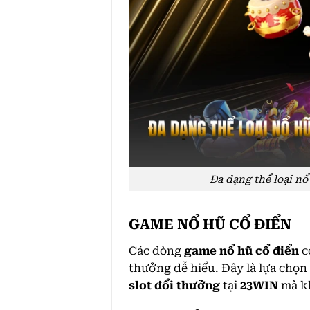
Đa dạng thể loại n
GAME NỔ HŨ CỔ ĐIỂN
Các dòng
game nổ hũ cổ điển
c
thưởng dễ hiểu. Đây là lựa chọ
slot đổi thưởng
tại
23WIN
mà kh