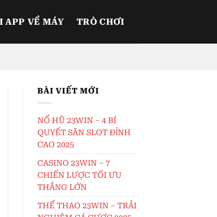
I APP VỀ MÁY
TRÒ CHƠI
BÀI VIẾT MỚI
NỔ HŨ 23WIN – 4 BÍ
QUYẾT SĂN SLOT ĐỈNH
CAO 2025
CASINO 23WIN – 7
CHIẾN LƯỢC TỐI ƯU
THẮNG LỚN
THỂ THAO 23WIN – TRẢI