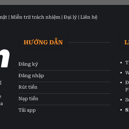
mật
|
Miễn trừ trách nhiệm
|
Đại lý
|
Liên hệ
HƯỚNG DẪN
L
T
Đăng ký
W
Đăng nhập
g
Đ
Rút tiền
P
e
Nạp tiền
S
ia
S
Tải app
u