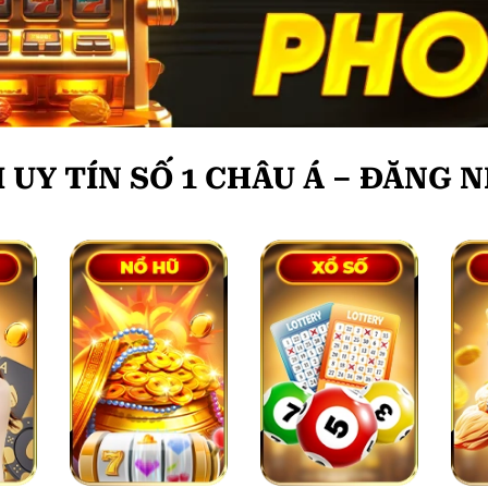
I UY TÍN SỐ 1 CHÂU Á – ĐĂNG