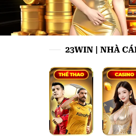
23WIN | NHÀ CÁ