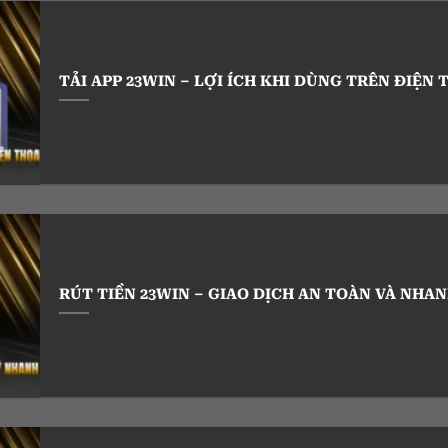
TẢI APP 23WIN – LỢI ÍCH KHI DÙNG TRÊN ĐIỆN 
RÚT TIỀN 23WIN – GIAO DỊCH AN TOÀN VÀ NHA