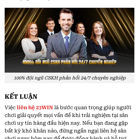
100% đội ngũ CSKH phản hồi 24/7 chuyên nghiệp
KẾT LUẬN
Việc
liên hệ 23WIN
là bước quan trọng giúp người
chơi giải quyết mọi vấn đề khi trải nghiệm tại sân
chơi uy tín hàng đầu hiện nay. Nếu bạn đang gặp
bất kỳ khó khăn nào, đừng ngần ngại liên hệ sân
chơi ngay hôm nay để được đồng hành và hỗ trợ