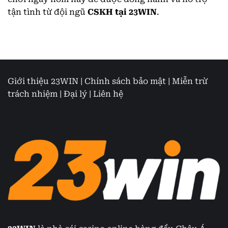
tận tình từ đội ngũ
CSKH tại 23WIN
.
Giới thiệu 23WIN
|
Chính sách bảo mật
|
Miễn trừ
trách nhiệm
|
Đại lý
|
Liên hệ