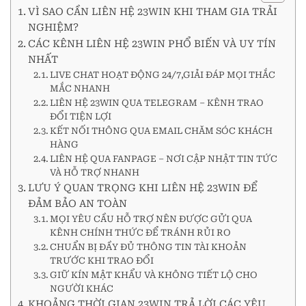
VÌ SAO CẦN LIÊN HỆ 23WIN KHI THAM GIA TRẢI
NGHIỆM?
CÁC KÊNH LIÊN HỆ 23WIN PHỔ BIẾN VÀ UY TÍN
NHẤT
LIVE CHAT HOẠT ĐỘNG 24/7,GIẢI ĐÁP MỌI THẮC
MẮC NHANH
LIÊN HỆ 23WIN QUA TELEGRAM – KÊNH TRAO
ĐỔI TIỆN LỢI
KẾT NỐI THÔNG QUA EMAIL CHĂM SÓC KHÁCH
HÀNG
LIÊN HỆ QUA FANPAGE – NƠI CẬP NHẬT TIN TỨC
VÀ HỖ TRỢ NHANH
LƯU Ý QUAN TRỌNG KHI LIÊN HỆ 23WIN ĐỂ
ĐẢM BẢO AN TOÀN
MỌI YÊU CẦU HỖ TRỢ NÊN ĐƯỢC GỬI QUA
KÊNH CHÍNH THỨC ĐỂ TRÁNH RỦI RO
CHUẨN BỊ ĐẦY ĐỦ THÔNG TIN TÀI KHOẢN
TRƯỚC KHI TRAO ĐỔI
GIỮ KÍN MẬT KHẨU VÀ KHÔNG TIẾT LỘ CHO
NGƯỜI KHÁC
KHOẢNG THỜI GIAN 23WIN TRẢ LỜI CÁC YÊU