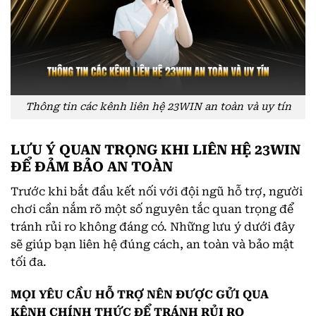
Thông tin các kênh liên hệ 23WIN an toàn và uy tín
LƯU Ý QUAN TRỌNG KHI LIÊN HỆ 23WIN
ĐỂ ĐẢM BẢO AN TOÀN
Trước khi bắt đầu kết nối với đội ngũ hỗ trợ, người
chơi cần nắm rõ một số nguyên tắc quan trọng để
tránh rủi ro không đáng có. Những lưu ý dưới đây
sẽ giúp bạn liên hệ đúng cách, an toàn và bảo mật
tối đa.
MỌI YÊU CẦU HỖ TRỢ NÊN ĐƯỢC GỬI QUA
KÊNH CHÍNH THỨC ĐỂ TRÁNH RỦI RO