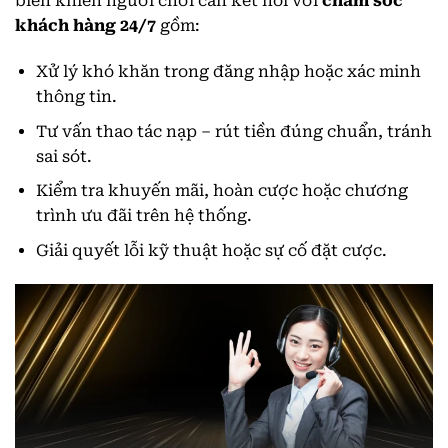
biến khiến người chơi cần kết nối với
chăm sóc
khách hàng 24/7
gồm:
Xử lý khó khăn trong đăng nhập hoặc xác minh
thông tin.
Tư vấn thao tác nạp – rút tiền đúng chuẩn, tránh
sai sót.
Kiểm tra khuyến mãi, hoàn cược hoặc chương
trình ưu đãi trên hệ thống.
Giải quyết lỗi kỹ thuật hoặc sự cố đặt cược.