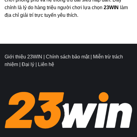
chính là lý do hàng triệu người chơi lựa chọn
23WIN
làm
địa chỉ giải trí trực tuyến yêu thích.
Giới thiệu 23WIN
|
Chính sách bảo mật
|
Miễn trừ trách
nhiệm
|
Đại lý
|
Liên hệ