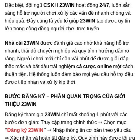
Đặc biệt, đội ngũ
CSKH 23WIN
hoạt động
24/7
, luôn sẵn
sàng hỗ trợ người chơi xử lý các vấn đề nhanh chóng và
hiệu quả. Đây cũng là yếu tố giúp
23WIN
tạo được uy tín
lớn trong cộng đồng người chơi trực tuyến.
Nhà cái 23WIN
được đánh giá cao nhờ khả năng hỗ trợ
nhanh, thái độ chuyên nghiệp và quy trình hướng dẫn rõ
ràng. Người chơi mới chỉ cần vài phút để được giải đáp
thắc mắc và bắt đầu trải nghiệm
cá cược online
một cách
thuận tiện. Hệ thống luôn đảm bảo mọi yêu cầu hỗ trợ đều
được tiếp nhận và xử lý kịp thời.
BƯỚC ĐĂNG KÝ – PHẦN QUAN TRỌNG CỦA GIỚI
THIỆU 23WIN
Đăng ký tham gia
23WIN
chỉ mất khoảng 1 phút với các
bước đơn giản: Truy cập trang chính thức ⇒ Chọn mục
“
Đăng ký 23WIN
”
⇒ Nhập thông tin cơ bản theo yêu cầu
⇒ Xác nhận và hoàn tất đăng ký. Quy trình này được tối ưu