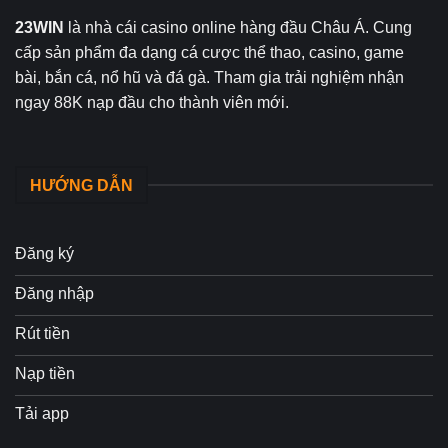
23WIN
là nhà cái casino online hàng đầu Châu Á. Cung
cấp sản phẩm đa dạng cá cược thể thao, casino, game
bài, bắn cá, nổ hũ và đá gà. Tham gia trải nghiệm nhận
ngay 88K nạp đầu cho thành viên mới.
HƯỚNG DẪN
Đăng ký
Đăng nhập
Rút tiền
Nạp tiền
Tải app