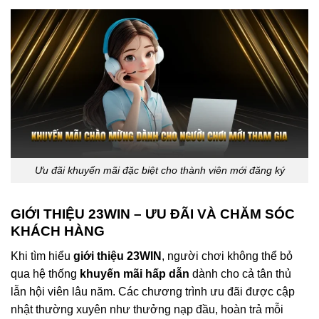
Ưu đãi khuyến mãi đặc biệt cho thành viên mới đăng ký
GIỚI THIỆU 23WIN – ƯU ĐÃI VÀ CHĂM SÓC
KHÁCH HÀNG
Khi tìm hiểu
giới thiệu 23WIN
, người chơi không thể bỏ
qua hệ thống
khuyến mãi hấp dẫn
dành cho cả tân thủ
lẫn hội viên lâu năm. Các chương trình ưu đãi được cập
nhật thường xuyên như thưởng nạp đầu, hoàn trả mỗi