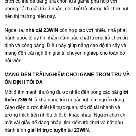
chơi có thể dễ dàng lựa chọn tựa game phù hợp với
phong cách giải trí cá nhân, đặc biệt là những trò chơi hot
trên thị trường hiện nay.
Ngoài ra,
nhà cái 23WIN
còn hợp tác với nhiều nhà phát
hành quốc tế uy tín nhằm đảm bảo chất lượng trò chơi ổn
định và công bằng. Điều này giúp nâng cao độ tin cậy và
mang đến trải nghiệm giải trí chuyên nghiệp cho toàn bộ
hội viên.
MANG ĐẾN TRẢI NGHIỆM CHƠI GAME TRƠN TRU VÀ
ỔN ĐỊNH TỐI ĐA
Một điểm mạnh thường được nhắc đến trong các bài
giới
thiệu 23WIN
là khả năng tối ưu trải nghiệm người dùng.
Giao diện được thiết kế trực quan, tốc độ tải nhanh và
tương thích trên nhiều thiết bị khác nhau. Người chơi chỉ
mất vài giây để đăng nhập, tìm kiếm trò chơi và bắt đầu
hành trình
giải trí trực tuyến
tại
23WIN
.